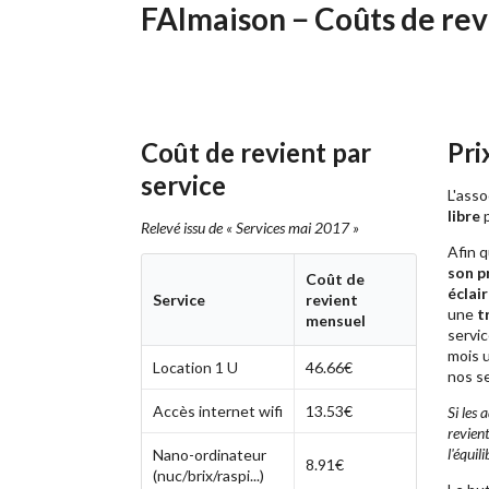
FAImaison − Coûts de rev
Coût de revient par
Pri
service
L'asso
libre
p
Relevé issu de « Services mai 2017 »
Afin 
son p
Coût de
éclai
Service
revient
une
t
mensuel
servic
mois 
Location 1 U
46.66€
nos se
Accès internet wifi
13.53€
Si les
revient
l'équili
Nano-ordinateur
8.91€
(nuc/brix/raspi...)