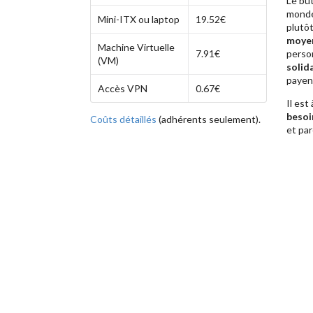
Le bu
monde
Mini-ITX ou laptop
19.52€
plutô
moyen
Machine Virtuelle
7.91€
perso
(VM)
solid
payen
Accès VPN
0.67€
Il est
besoi
Coûts détaillés
(adhérents seulement).
et par